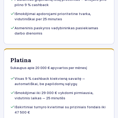
pilno 9 % cashback
Išmokėjimai apdorojami prioritetine tvarka,
vidutiniškai per 25 minutes
Asmeninis paskyros vadybininkas pasiekiamas
darbo dienomis
Platina
Sukaupus apie 20 000 € apyvartos per mėnesį
Visas 9 % cashback kiekvieną savaitę —
automatiškai, be papildomų sąlygų
Išmokėjimai iki 29 000 € vykdomi pirmiausia,
vidutinis laikas — 25 minutės
Išskirtiniai turnyro kvietimai su priziniais fondais iki
47 500 €