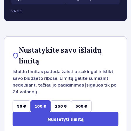
v4.2.1
Nustatykite savo išlaidų
limitą
Išlaidų limitas padeda žaisti atsakingai ir išlikti
savo biudžeto ribose. Limitą galite sumažinti
nedelsiant, tačiau jo padidinimas įsigalios tik po
24 valandų.
50 €
100 €
250 €
500 €
Nustatyti limitą