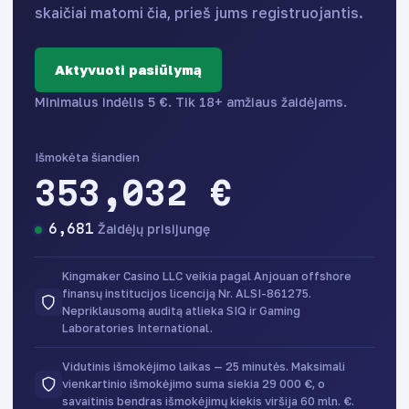
skaičiai matomi čia, prieš jums registruojantis.
Aktyvuoti pasiūlymą
Minimalus indėlis 5 €. Tik 18+ amžiaus žaidėjams.
Išmokėta šiandien
353,032
€
6,681
Žaidėjų prisijungę
Kingmaker Casino LLC veikia pagal Anjouan offshore
finansų institucijos licenciją Nr. ALSI-861275.
Nepriklausomą auditą atlieka SIQ ir Gaming
Laboratories International.
Vidutinis išmokėjimo laikas — 25 minutės. Maksimali
vienkartinio išmokėjimo suma siekia 29 000 €, o
savaitinis bendras išmokėjimų kiekis viršija 60 mln. €.