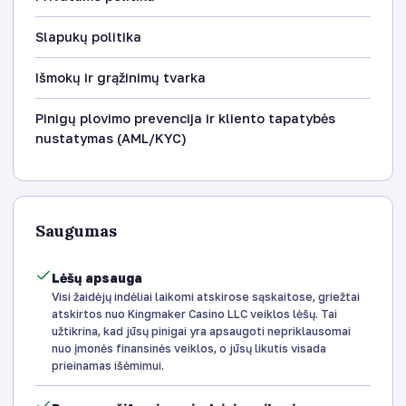
Slapukų politika
Išmokų ir grąžinimų tvarka
Pinigų plovimo prevencija ir kliento tapatybės
nustatymas (AML/KYC)
Saugumas
Lėšų apsauga
Visi žaidėjų indėliai laikomi atskirose sąskaitose, griežtai
atskirtos nuo Kingmaker Casino LLC veiklos lėšų. Tai
užtikrina, kad jūsų pinigai yra apsaugoti nepriklausomai
nuo įmonės finansinės veiklos, o jūsų likutis visada
prieinamas išėmimui.