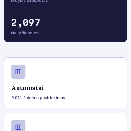
Didysis džekpotas
2,099
Nauji šiandien
Automatai
5 011 žaidimų pasirinkimas