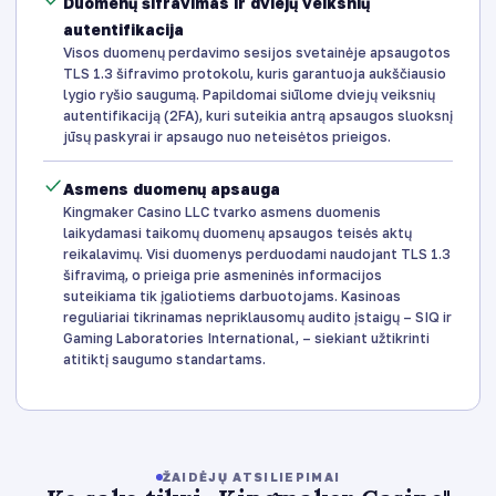
Duomenų šifravimas ir dviejų veiksnių
autentifikacija
Visos duomenų perdavimo sesijos svetainėje apsaugotos
TLS 1.3 šifravimo protokolu, kuris garantuoja aukščiausio
lygio ryšio saugumą. Papildomai siūlome dviejų veiksnių
autentifikaciją (2FA), kuri suteikia antrą apsaugos sluoksnį
jūsų paskyrai ir apsaugo nuo neteisėtos prieigos.
Asmens duomenų apsauga
Kingmaker Casino LLC tvarko asmens duomenis
laikydamasi taikomų duomenų apsaugos teisės aktų
reikalavimų. Visi duomenys perduodami naudojant TLS 1.3
šifravimą, o prieiga prie asmeninės informacijos
suteikiama tik įgaliotiems darbuotojams. Kasinoas
reguliariai tikrinamas nepriklausomų audito įstaigų – SIQ ir
Gaming Laboratories International, – siekiant užtikrinti
atitiktį saugumo standartams.
ŽAIDĖJŲ ATSILIEPIMAI