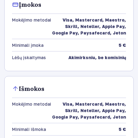
Įmokos
Mokėjimo metodai
Visa, Mastercard, Maestro,
Skrill, Neteller, Apple Pay,
Google Pay, Paysafecard, Jeton
Minimali įmoka
5 €
Lėšų įskaitymas
Akimirksniu, be komisinių
Išmokos
Mokėjimo metodai
Visa, Mastercard, Maestro,
Skrill, Neteller, Apple Pay,
Google Pay, Paysafecard, Jeton
Minimali išmoka
5 €