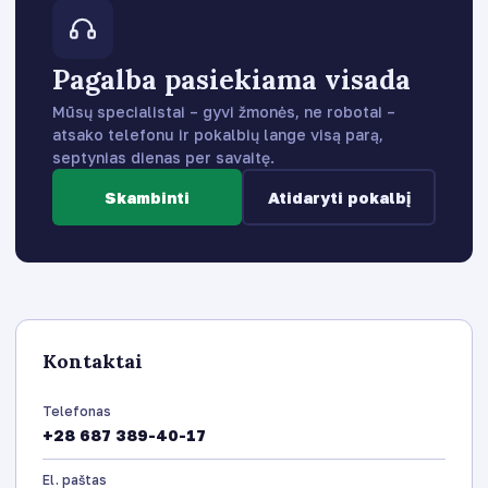
Pagalba pasiekiama visada
Mūsų specialistai – gyvi žmonės, ne robotai –
atsako telefonu ir pokalbių lange visą parą,
septynias dienas per savaitę.
Skambinti
Atidaryti pokalbį
Kontaktai
Telefonas
+28 687 389-40-17
El. paštas