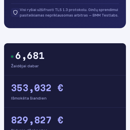
Visi ryšiai užšifruoti TLS 1.3 protokolu. Ginčų sprendimui
pasitelkiamas nepriklausomas arbitras — BMM Testlabs.
6,681
Žaidėjai dabar
353,032
€
Išmokėta šiandien
829,827
€