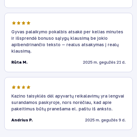
Gyvas palaikymo pokalbis atsakė per kelias minutes
ir išsprendė bonuso sąlygų klausimą be jokio
apibendrinančio teksto — realus atsakymas į realų
klausimą.
Rūta M.
2025 m. gegužės 21 d.
Kazino taisyklės dėl apyvartų reikalavimų yra lengvai
surandamos paskyroje, nors norėčiau, kad apie
pakeitimus būtų pranešama el. paštu iš anksto.
Andrius P.
2025 m. gegužės 9 d.