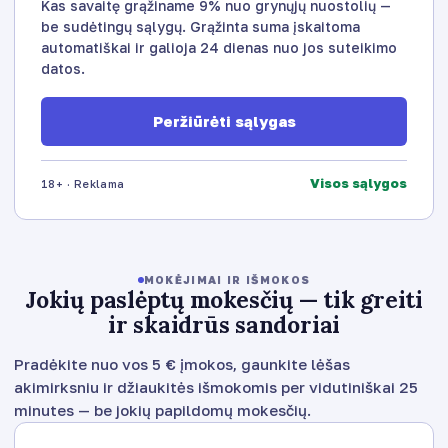
Kas savaitę grąžiname 9% nuo grynųjų nuostolių —
be sudėtingų sąlygų. Grąžinta suma įskaitoma
automatiškai ir galioja 24 dienas nuo jos suteikimo
datos.
Peržiūrėti sąlygas
Visos sąlygos
18+ · Reklama
MOKĖJIMAI IR IŠMOKOS
Jokių paslėptų mokesčių — tik greiti
ir skaidrūs sandoriai
Pradėkite nuo vos 5 € įmokos, gaunkite lėšas
akimirksniu ir džiaukitės išmokomis per vidutiniškai 25
minutes — be jokių papildomų mokesčių.