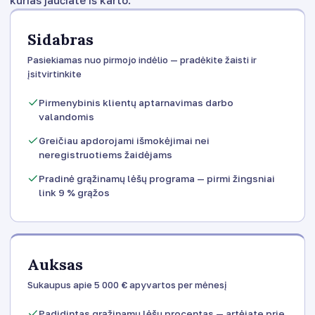
kurias jaučiate iš karto.
Sidabras
Pasiekiamas nuo pirmojo indėlio — pradėkite žaisti ir
įsitvirtinkite
Pirmenybinis klientų aptarnavimas darbo
valandomis
Greičiau apdorojami išmokėjimai nei
neregistruotiems žaidėjams
Pradinė grąžinamų lėšų programa — pirmi žingsniai
link 9 % grąžos
Auksas
Sukaupus apie 5 000 € apyvartos per mėnesį
Padidintas grąžinamų lėšų procentas — artėjate prie