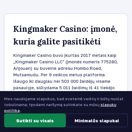
Kingmaker Casino: įmonė,
kuria galite pasitikėti
Kingmaker Casino buvo įkurtas 2017 metais kaip
„Kingmaker Casino LLC" (įmonės numeris 775280,
Anjouan) su buveine adresu Hombo Road,
Mutsamudu. Per 9 veiklos metus platforma
išaugo iki daugiau nei 503 000 žaidėjų visame
pasaulyje, siūlydama 5 011 žaidimų iš 41 tiekėjo
bei apdirbdama kas savaitę iki 60 mln. € ir kas
Mes naudojame slapukus, kad svetainė veiktų ir būtų nuolat
mėnesį iki 82 mln. € išmokų – skaičiai, kurie kalba
tobulinama; tęsdami naršymą sutinkate su mūsų
slapukų
patys už save.
politika
.
Bendrovė veikia pagal Anjouan Offshore Finance
Sutikti su visais
Minimalūs slapukai
Authority išduotą licenciją Nr. ALSI-861275 ir
reguliariai tikrinama nepriklausomų audito